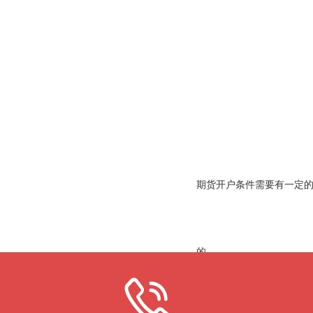
财
富
有一定的个人风险承受能力
01
管
期货开户条件需要有一定
理
的。